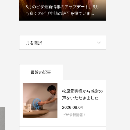
、E-2
3月のビザ最新情報のアップデート。3月
【グリー
..
も多くのビザ申請の許可を得ていま...
ビザ、 E
月を選択
最近の記事
松原元実様から感謝の
声をいただきました
2026.08.04
ビザ最新情報！