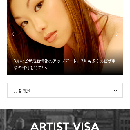


3月のビザ最新情報のアップデート。3月も多くのビザ申
請の許可を得てい...
月を選択