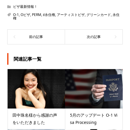
ビザ最新情報！
O-1
,
Oビザ
,
PERM
,
♯永住権
,
アーティストビザ
,
グリーンカード
,
永住
権
関連記事一覧
田中珠名様から感謝の声
5月のアップデート O-1 Vi
をいただきました
sa Processing