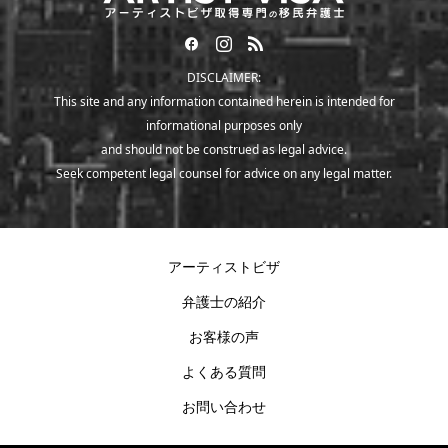
DISCLAIMER:
This site and any information contained herein is intended for
informational purposes only
and should not be construed as legal advice.
Seek competent legal counsel for advice on any legal matter.
アーティストビザ
弁護士の紹介
お客様の声
よくある質問
お問い合わせ