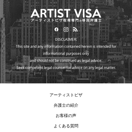
DISCLAIMER:
This site and any information contained herein is intended for
informational purposes only
and should not be construed as legal advice.
Seek competent legal counsel for advice on any legal matter.
アーティストビザ
弁護士の紹介
お客様の声
よくある質問