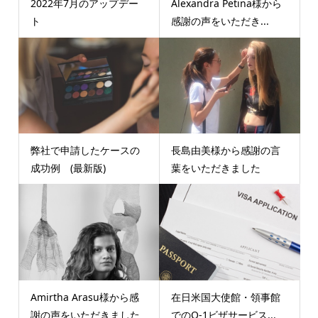
2022年7月のアップデー
Alexandra Petina様から
ト
感謝の声をいただき...
弊社で申請したケースの
長島由美様から感謝の言
成功例 (最新版)
葉をいただきました
Amirtha Arasu様から感
在日米国大使館・領事館
謝の声をいただきました
でのO-1ビザサービス...