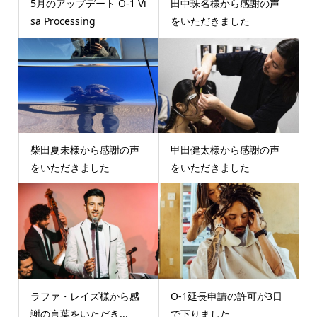
5月のアップデート O-1 Vi
田中珠名様から感謝の声
sa Processing
をいただきました
柴田夏未様から感謝の声
甲田健太様から感謝の声
をいただきました
をいただきました
ラファ・レイズ様から感
O-1延長申請の許可が3日
謝の言葉をいただき...
で下りました