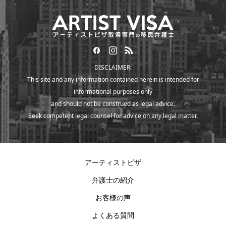
DISCLAIMER:
This site and any information contained herein is intended for
informational purposes only
and should not be construed as legal advice.
Seek competent legal counsel for advice on any legal matter.
アーティストビザ
弁護士の紹介
お客様の声
よくある質問